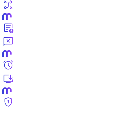
Döntéstámogatás adatelemzéssel
HR erőforrás-optimalizálás
Hatékonyabb párbeszéd
Időmegtakarítás az információ elérésében
AI bevezetése gyorsabban, mint gondolnád
Adatbiztonság
ogatás adatelemzéssel