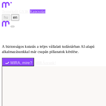
Termékről
GYIK
Kapcsolat
hu
en
A biztonságos kutatás a teljes vállalati tudástárban AI-alapú
alkalmazásunkkal már csupán pillanatok kérdése.
MIRA, mire?
MIRÁzzunk!